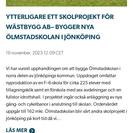
YTTERLIGARE ETT SKOLPROJEKT FÖR
WÄSTBYGG AB– BYGGER NYA
ÖLMSTADSKOLAN I JÖNKÖPING
16 november, 2023 12:09 CET
Vi har vunnit upphandlingen om att bygga Ölmstadskolan i
norra delen av Jönköpings kommun. Uppdraget omfattar
nyproduktion av en F–6-skola för cirka 225 elever med
tillagningskök samt en förskola med sex avdelningar och en
fullstor idrottshall. I projektet ingår också anläggning av nya
gång- och cykelbanor i anslutning till skolan. Ordervärdet
uppgår till 162 mkr. Ölmstadskolan blir vårt andra skolprojekt i
Jönköping på kort tid då vi...
LÄS MER