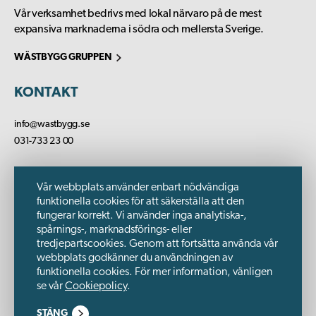
Vår verksamhet bedrivs med lokal närvaro på de mest
expansiva marknaderna i södra och mellersta Sverige.
WÄSTBYGG GRUPPEN
KONTAKT
info@wastbygg.se
031-733 23 00
FLER KONTAKTER
Vår webbplats använder enbart nödvändiga
FÖLJ OSS PÅ
funktionella cookies för att säkerställa att den
fungerar korrekt. Vi använder inga analytiska-,
spårnings-, marknadsförings- eller
tredjepartscookies. Genom att fortsätta använda vår
FÖR LEVERANTÖRER
webbplats godkänner du användningen av
funktionella cookies. För mer information, vänligen
VÅR INTEGRITETSPOLICY
se vår
Cookiepolicy
.
Wästbygg Entreprenad AB. Adress: Johan Willins Gata 6, 416 64
STÄNG