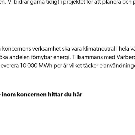
en
. Vi bidrar gärna tidigt i projektet för att planera och p
oncernens verksamhet ska vara klimatneutral i hela 
tt öka andelen förnybar energi. Tillsammans med Varber
 leverera 10 000 MWh per år vilket täcker elanvändnin
 inom koncernen hittar du här