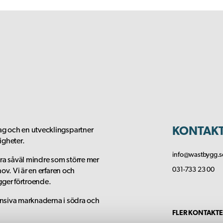
KONTAK
g och en utvecklingspartner
igheter.
info@wastbygg.s
rera såväl mindre som större mer
031-733 23 00
ov. Vi är en erfaren och
gger förtroende.
nsiva marknaderna i södra och
FLER KONTAKTE