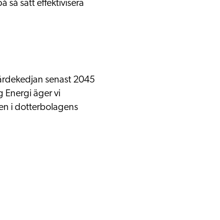
å så sätt effektivisera
värdekedjan senast 2045
g Energi äger vi
gen i dotterbolagens