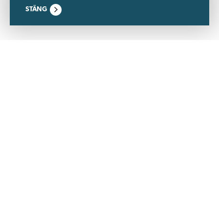
STÄNG
Wästbygg, som ingår i Wästbygg Gruppen, är ett byggbolag
och en utvecklingspartner specialiserade inom bostad,
kommersiellt och samhällsfastigheter.
Efter många år i branschen är vi ett tryggt val som kan leverera