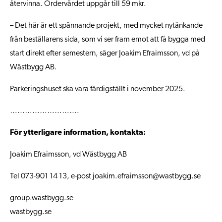
återvinna. Ordervärdet uppgår till 59 mkr.
– Det här är ett spännande projekt, med mycket nytänkande
från beställarens sida, som vi ser fram emot att få bygga med
start direkt efter semestern, säger Joakim Efraimsson, vd på
Wästbygg AB.
Parkeringshuset ska vara färdigställt i november 2025.
……………………….
För ytterligare information, kontakta
:
Joakim Efraimsson, vd Wästbygg AB
Tel 073-901 14 13, e-post joakim.efraimsson@wastbygg.se
group.wastbygg.se
wastbygg.se