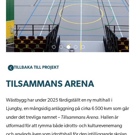
TILLBAKA TILL PROJEKT
TILSAMMANS ARENA
Wästbygg har under 2025 färdigställt en ny multihall i
Ljungby, en mångsidig anläggning på cirka 6
500 kvm som går
Tillsammans Arena
under det trevliga namnet –
. Hallen är
utformad för att rymma både idrotts- och kulturevenemang
och används även som idrottshall för den intilliggande skolan.